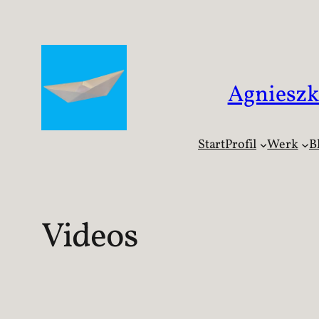
Zum
Inhalt
springen
Agniesz
Start
Profil
Werk
B
Videos