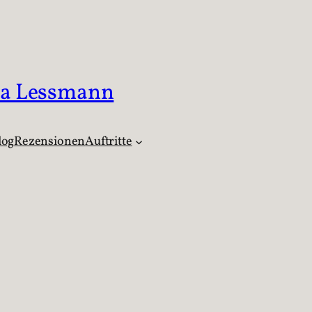
ka Lessmann
log
Rezensionen
Auftritte