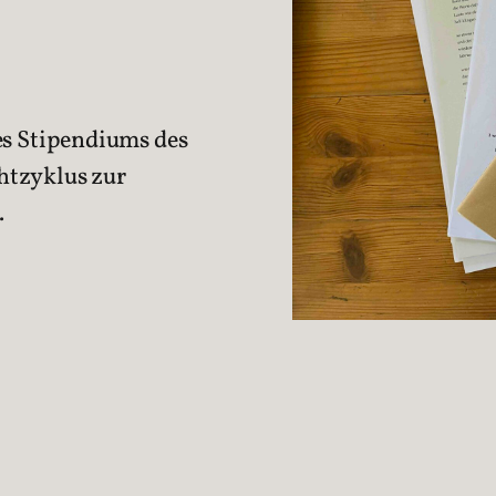
es Stipendiums des
htzyklus zur
.