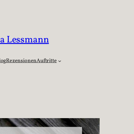
ka Lessmann
log
Rezensionen
Auftritte