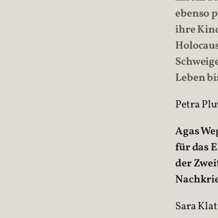
ebenso p
ihre Kin
Holocaus
Schweige
Leben bi
Petra Pl
Agas Weg
für das 
der Zwei
Nachkri
Sara Klat